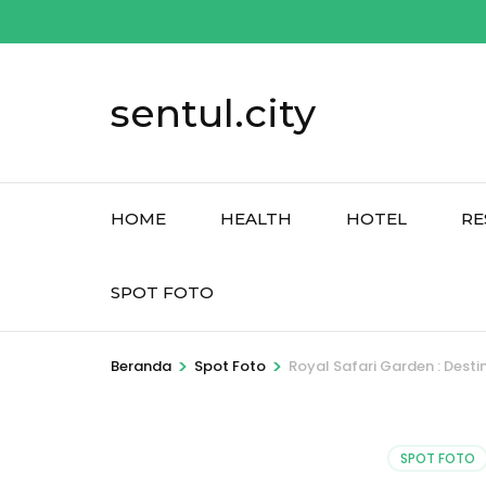
Lompat
ke
konten
sentul.city
(Tekan
Enter)
HOME
HEALTH
HOTEL
RE
SPOT FOTO
>
>
Beranda
Spot Foto
Royal Safari Garden : Dest
SPOT FOTO