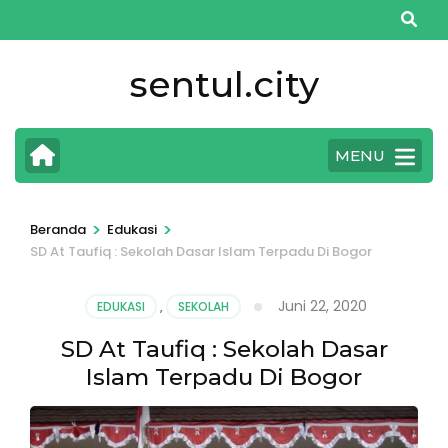
Lompat
ke
konten
sentul.city
(Tekan
Enter)
MENU
>
>
Beranda
Edukasi
SD At Taufiq : Sekolah Dasar Islam Terpadu Di Bogor
Juni 22, 2020
EDUKASI
,
SEKOLAH
SD At Taufiq : Sekolah Dasar
Islam Terpadu Di Bogor