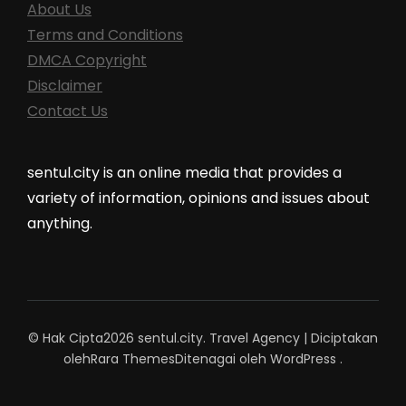
About Us
Terms and Conditions
DMCA Copyright
Disclaimer
Contact Us
sentul.city is an online media that provides a
variety of information, opinions and issues about
anything.
© Hak Cipta2026
sentul.city
.
Travel Agency | Diciptakan
oleh
Rara Themes
Ditenagai oleh
WordPress
.