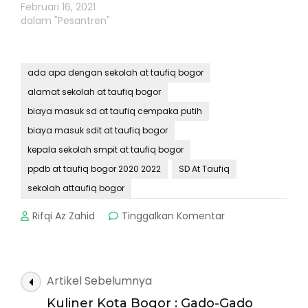
Februari 16, 2021
dalam "Pesantren"
ada apa dengan sekolah at taufiq bogor
alamat sekolah at taufiq bogor
biaya masuk sd at taufiq cempaka putih
biaya masuk sdit at taufiq bogor
kepala sekolah smpit at taufiq bogor
ppdb at taufiq bogor 2020 2022
SD At Taufiq
sekolah attaufiq bogor
pada
Rifqi Az Zahid
Tinggalkan Komentar
SD
At
Taufiq
:
Navigasi
Artikel Sebelumnya
Sekolah
Artikel
Dasar
Kuliner Kota Bogor : Gado-Gado