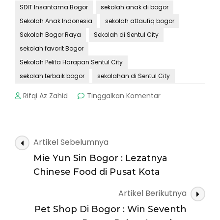
SDIT Insantama Bogor
sekolah anak di bogor
Sekolah Anak Indonesia
sekolah attaufiq bogor
Sekolah Bogor Raya
Sekolah di Sentul City
sekolah favorit Bogor
Sekolah Pelita Harapan Sentul City
sekolah terbaik bogor
sekolahan di Sentul City
pada
Rifqi Az Zahid
Tinggalkan Komentar
SDIT
Insantama
Bogor
:
Navigasi
Artikel Sebelumnya
Melahirkan
Artikel
Generasi
Mie Yun Sin Bogor : Lezatnya
Masa
Chinese Food di Pusat Kota
Depan
Artikel Berikutnya
Pet Shop Di Bogor : Win Seventh