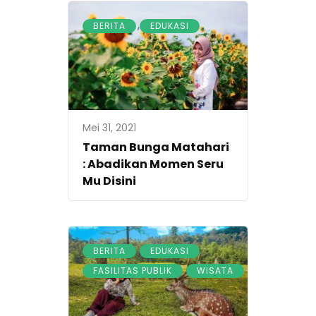
,
BERITA
EDUKASI
Mei 31, 2021
Taman Bunga Matahari
: Abadikan Momen Seru
Mu Disini
,
,
BERITA
EDUKASI
,
FASILITAS PUBLIK
WISATA