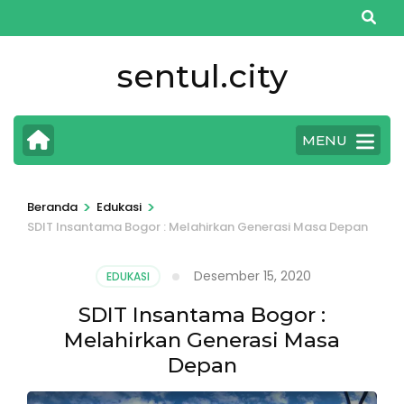
Lompat
ke
konten
sentul.city
(Tekan
Enter)
MENU
>
>
Beranda
Edukasi
SDIT Insantama Bogor : Melahirkan Generasi Masa Depan
Desember 15, 2020
EDUKASI
SDIT Insantama Bogor :
Melahirkan Generasi Masa
Depan