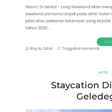
Resort Di Sentul – Long Weekend akan mengh
weekend pertama terjadi pada akhir bulan 
jalan atau pelesiran ketempat yang eksoti
tahun 2020 …
BAC
pada
Rifqi Az Zahid
Tinggalkan Komentar
Resort
Di
Sentul
:
HOTEL
Manda
Kirana
Staycation D
Resort
Untuk
Gelede
Anda