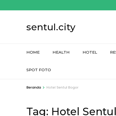
Lompat
ke
konten
sentul.city
(Tekan
Enter)
HOME
HEALTH
HOTEL
RE
SPOT FOTO
>
Beranda
Hotel Sentul Bogor
Tag:
Hotel Sentu