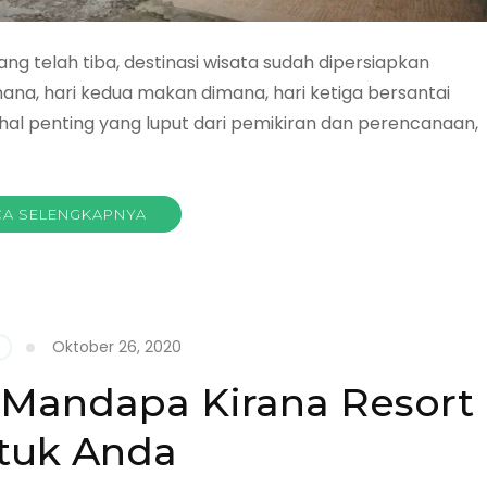
ang telah tiba, destinasi wisata sudah dipersiapkan
na, hari kedua makan dimana, hari ketiga bersantai
 hal penting yang luput dari pemikiran dan perencanaan,
A SELENGKAPNYA
om
Oktober 26, 2020
napan
: Mandapa Kirana Resort
ga
tuk Anda