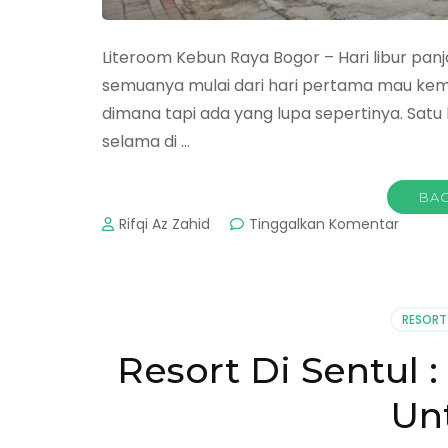
Literoom Kebun Raya Bogor – Hari libur panj
semuanya mulai dari hari pertama mau kema
dimana tapi ada yang lupa sepertinya. Satu
selama di …
BAC
pada
Rifqi Az Zahid
Tinggalkan Komentar
Litero
Kebun
Raya
Bogor
RESORT
:
Pengi
Resort Di Sentul 
Keluar
Un