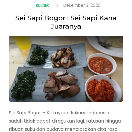
Najla
Desember 3, 2020
KULINER
:
Sudahkah
Sei Sapi Bogor : Sei Sapi Kana
Anda
Juaranya
Mencobanya
?
Sei Sapi Bogor – Kekayaan kuliner Indonesia
sudah tidak dapat diragukan lagi, ratusan hingga
ribuan suku dan budaya menciptakan cita rasa