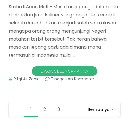
Sushi di Aeon Mall – Masakan jepang adalah satu
dari sekian jenis kuliner yang sangat terkenal di
seluruh dunia bahkan menjadi salah satu alasan
mengapa orang orang mengunjungi Negeri
matahari terbit tersebut. Tak heran bahwa
masakan jepang pasti ada dimana mana
termasuk di Indonesia mulai …
BACA SELENGKAPNYA
pada
Rifqi Az Zahid
Tinggalkan Komentar
Sushi
di
Aeon
Mall
Paginasi
1
Halaman
2
Halaman
3
Halaman
Kini
Berikutnya
pos
Sudah
hadir
Di