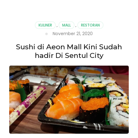
Kerang
Kiloan
Bogor
:
KULINER
,
MALL
,
RESTORAN
Cobain
November 21, 2020
Griyo
Eatery
Sushi di Aeon Mall Kini Sudah
hadir Di Sentul City