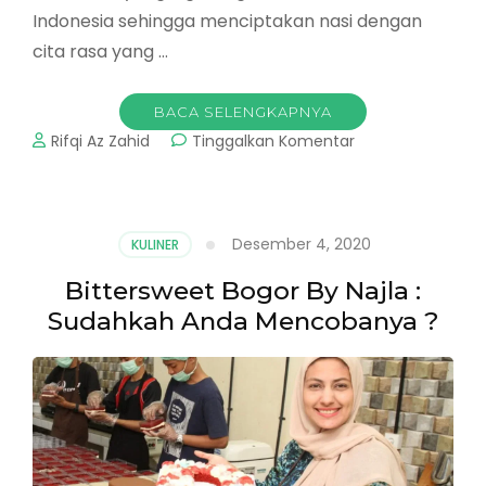
Indonesia sehingga menciptakan nasi dengan
cita rasa yang …
BACA SELENGKAPNYA
pada
Rifqi Az Zahid
Tinggalkan Komentar
Nasi
Goreng
Enak
Di
Desember 4, 2020
KULINER
Bogor
:
Bittersweet Bogor By Najla :
Nasgor
Sudahkah Anda Mencobanya ?
Martabak
Kiki