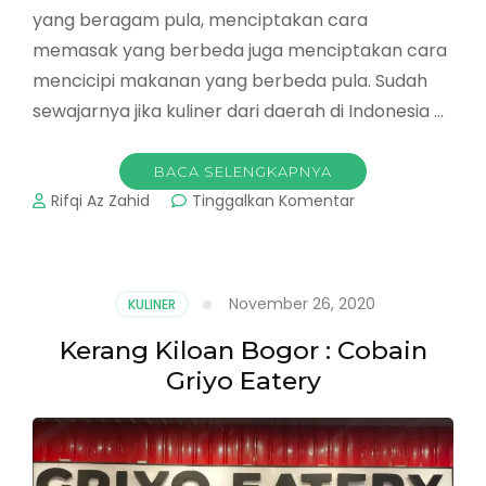
yang beragam pula, menciptakan cara
memasak yang berbeda juga menciptakan cara
mencicipi makanan yang berbeda pula. Sudah
sewajarnya jika kuliner dari daerah di Indonesia …
BACA SELENGKAPNYA
pada
Rifqi Az Zahid
Tinggalkan Komentar
Sei
Sapi
Bogor
:
November 26, 2020
KULINER
Sei
Sapi
Kerang Kiloan Bogor : Cobain
Kana
Griyo Eatery
Juaranya