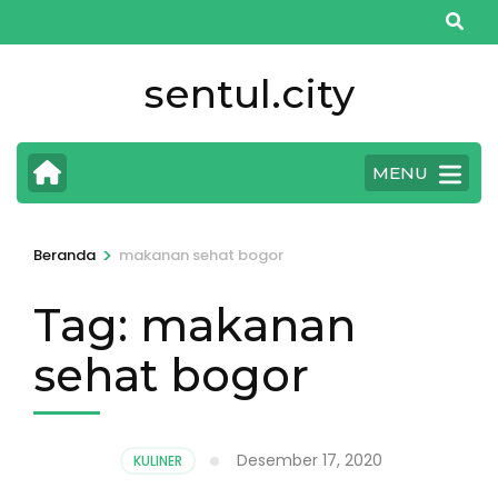
Lompat
ke
konten
sentul.city
(Tekan
Enter)
MENU
>
Beranda
makanan sehat bogor
Tag:
makanan
sehat bogor
Desember 17, 2020
KULINER