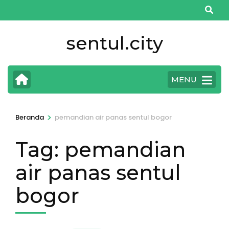
Lompat
ke
konten
sentul.city
(Tekan
Enter)
MENU
>
Beranda
pemandian air panas sentul bogor
Tag:
pemandian
air panas sentul
bogor