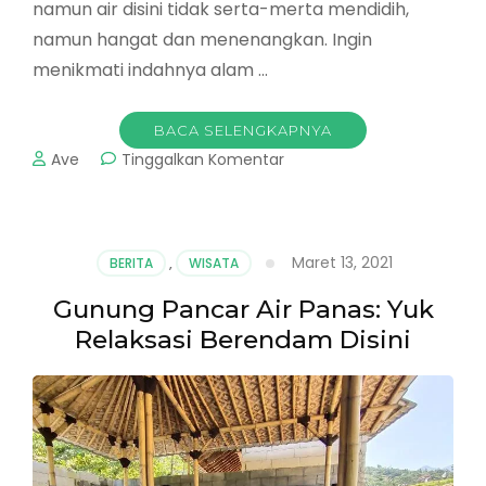
namun air disini tidak serta-merta mendidih,
namun hangat dan menenangkan. Ingin
menikmati indahnya alam …
BACA SELENGKAPNYA
pada
Ave
Tinggalkan Komentar
Gunung
Pancar
Bogor
2026
Maret 13, 2021
BERITA
,
WISATA
:
Pemandian
Gunung Pancar Air Panas: Yuk
Air
Relaksasi Berendam Disini
Panas
Bogor