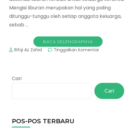
Mengisi liburan merupakan hal yang paling
ditunggu-tunggu oleh setiap anggota keluarga,
sebab …
BACA SELENGKAPNYA
pada
Rifqi Az Zahid
Tinggalkan Komentar
Pemandian
Air
Panas
Gunung
Cari
Pancar
Bogor
Cari
POS-POS TERBARU