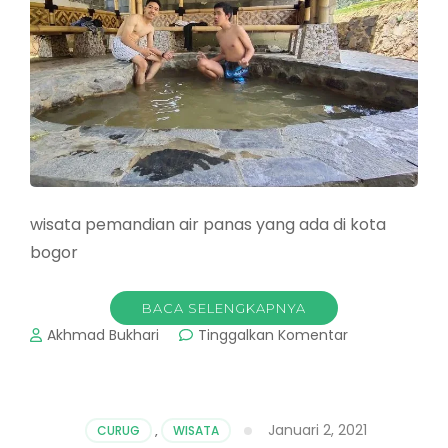
wisata pemandian air panas yang ada di kota
bogor
BACA SELENGKAPNYA
pada
Akhmad Bukhari
Tinggalkan Komentar
Gunung
Pancar
Air
Panas:
Januari 2, 2021
CURUG
,
WISATA
Yuk