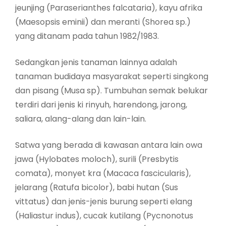
jeunjing (Paraserianthes falcataria), kayu afrika
(Maesopsis eminii) dan meranti (Shorea sp.)
yang ditanam pada tahun 1982/1983.
Sedangkan jenis tanaman lainnya adalah
tanaman budidaya masyarakat seperti singkong
dan pisang (Musa sp). Tumbuhan semak belukar
terdiri dari jenis ki rinyuh, harendong, jarong,
saliara, alang-alang dan lain-lain.
Satwa yang berada di kawasan antara lain owa
jawa (Hylobates moloch), surili (Presbytis
comata), monyet kra (Macaca fascicularis),
jelarang (Ratufa bicolor), babi hutan (Sus
vittatus) dan jenis-jenis burung seperti elang
(Haliastur indus), cucak kutilang (Pycnonotus