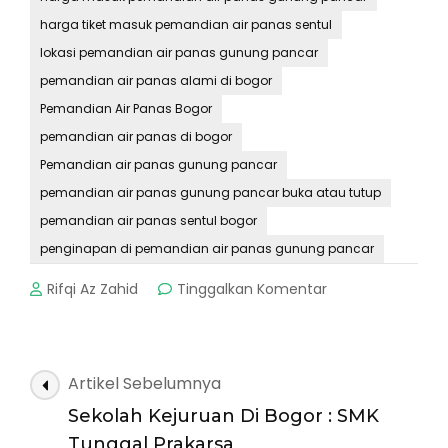
harga tiket masuk pemandian air panas sentul
lokasi pemandian air panas gunung pancar
pemandian air panas alami di bogor
Pemandian Air Panas Bogor
pemandian air panas di bogor
Pemandian air panas gunung pancar
pemandian air panas gunung pancar buka atau tutup
pemandian air panas sentul bogor
penginapan di pemandian air panas gunung pancar
pada
Rifqi Az Zahid
Tinggalkan Komentar
Pemandian
Air
Panas
Gunung
Navigasi
Artikel Sebelumnya
Pancar
Artikel
Bogor
Sekolah Kejuruan Di Bogor : SMK
Tunggal Prakarsa