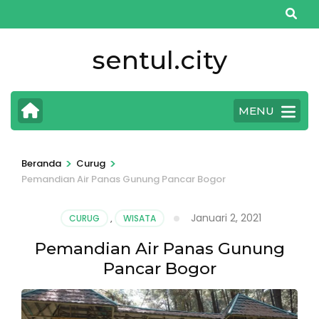
Lompat
ke
konten
sentul.city
(Tekan
Enter)
MENU
>
>
Beranda
Curug
Pemandian Air Panas Gunung Pancar Bogor
Januari 2, 2021
CURUG
,
WISATA
Pemandian Air Panas Gunung
Pancar Bogor