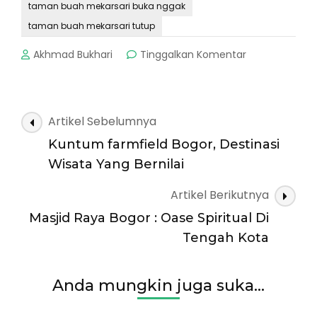
taman buah mekarsari buka nggak
taman buah mekarsari tutup
pada
Akhmad Bukhari
Tinggalkan Komentar
Taman
Buah
MekarSari
:
Navigasi
Artikel Sebelumnya
Datang
Artikel
&
Kuntum farmfield Bogor, Destinasi
Nikmati
Wisata Yang Bernilai
aneka
Buah
Artikel Berikutnya
Disini
Masjid Raya Bogor : Oase Spiritual Di
Tengah Kota
Anda mungkin juga suka...