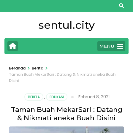
Lompat
ke
konten
sentul.city
(Tekan
Enter)
MENU
>
>
Beranda
Berita
Taman Buah MekarSari : Datang & Nikmati aneka Buah
Disini
Februari 8, 2021
BERITA
,
EDUKASI
Taman Buah MekarSari : Datang
& Nikmati aneka Buah Disini