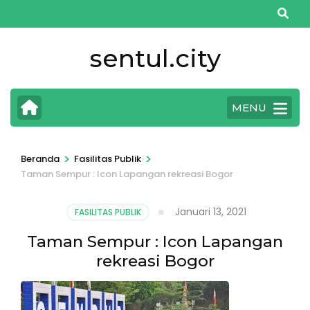
Lompat
ke
konten
sentul.city
(Tekan
Enter)
MENU
>
>
Beranda
Fasilitas Publik
Taman Sempur : Icon Lapangan rekreasi Bogor
Januari 13, 2021
FASILITAS PUBLIK
Taman Sempur : Icon Lapangan
rekreasi Bogor