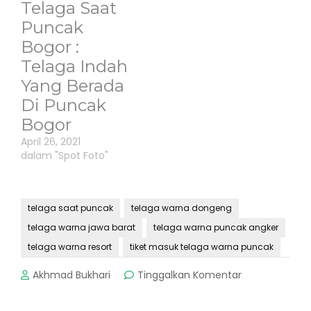
Telaga Saat
Puncak
Bogor :
Telaga Indah
Yang Berada
Di Puncak
Bogor
April 26, 2021
dalam "Spot Foto"
telaga saat puncak
telaga warna dongeng
telaga warna jawa barat
telaga warna puncak angker
telaga warna resort
tiket masuk telaga warna puncak
pada
Akhmad Bukhari
Tinggalkan Komentar
Telaga
Warna