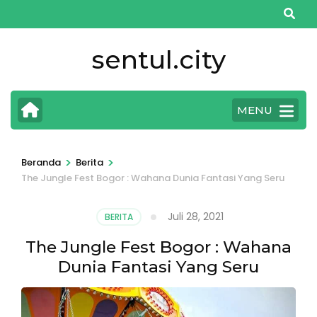
Lompat
ke
konten
sentul.city
(Tekan
Enter)
MENU
>
>
Beranda
Berita
The Jungle Fest Bogor : Wahana Dunia Fantasi Yang Seru
Juli 28, 2021
BERITA
The Jungle Fest Bogor : Wahana
Dunia Fantasi Yang Seru