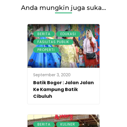
Anda mungkin juga suka...
,
,
BERITA
EDUKASI
,
FASILITAS PUBLIK
PROPERTI
September 3, 2020
Batik Bogor : Jalan Jalan
Ke Kampung Batik
Cibuluh
,
BERITA
KULINER