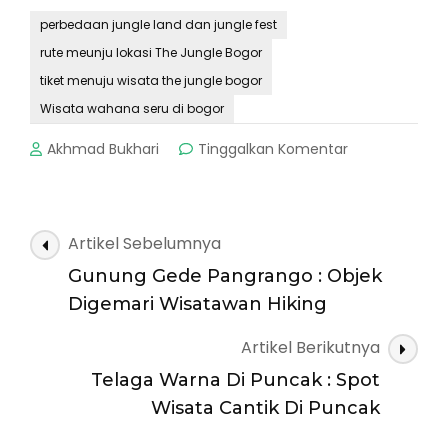
perbedaan jungle land dan jungle fest
rute meunju lokasi The Jungle Bogor
tiket menuju wisata the jungle bogor
Wisata wahana seru di bogor
pada
Akhmad Bukhari
Tinggalkan Komentar
The
Jungle
Fest
Bogor
Navigasi
Artikel Sebelumnya
:
Artikel
Wahana
Gunung Gede Pangrango : Objek
Dunia
Digemari Wisatawan Hiking
Fantasi
Yang
Artikel Berikutnya
Seru
Telaga Warna Di Puncak : Spot
Wisata Cantik Di Puncak