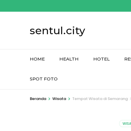
Lompat
ke
konten
sentul.city
(Tekan
Enter)
HOME
HEALTH
HOTEL
RE
SPOT FOTO
>
>
Beranda
Wisata
Tempat Wisata di Semarang :
WIS