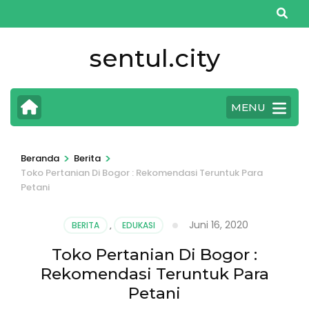
Lompat
ke
konten
sentul.city
(Tekan
Enter)
MENU
>
>
Beranda
Berita
Toko Pertanian Di Bogor : Rekomendasi Teruntuk Para
Petani
Juni 16, 2020
BERITA
,
EDUKASI
Toko Pertanian Di Bogor :
Rekomendasi Teruntuk Para
Petani