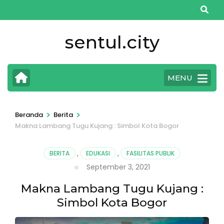
Lompat
ke
konten
sentul.city
(Tekan
Enter)
MENU
>
>
Beranda
Berita
Makna Lambang Tugu Kujang : Simbol Kota Bogor
BERITA
,
EDUKASI
,
FASILITAS PUBLIK
September 3, 2021
Makna Lambang Tugu Kujang :
Simbol Kota Bogor