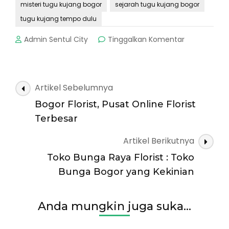
misteri tugu kujang bogor
sejarah tugu kujang bogor
tugu kujang tempo dulu
pada
Admin Sentul City
Tinggalkan Komentar
Makna
Lambang
Tugu
Kujang
Navigasi
Artikel Sebelumnya
:
Artikel
Simbol
Bogor Florist, Pusat Online Florist
Kota
Terbesar
Bogor
Artikel Berikutnya
Toko Bunga Raya Florist : Toko
Bunga Bogor yang Kekinian
Anda mungkin juga suka...