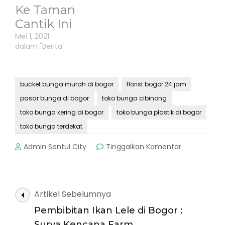
Ke Taman
Cantik Ini
Mei 1, 2021
dalam "Berita"
bucket bunga murah di bogor
florist bogor 24 jam
pasar bunga di bogor
toko bunga cibinong
toko bunga kering di bogor
toko bunga plastik di bogor
toko bunga terdekat
pada
Admin Sentul City
Tinggalkan Komentar
Bogor
Florist,
Pusat
Online
Navigasi
Artikel Sebelumnya
Florist
Artikel
Terbesar
Pembibitan Ikan Lele di Bogor :
Surya Kencana Farm