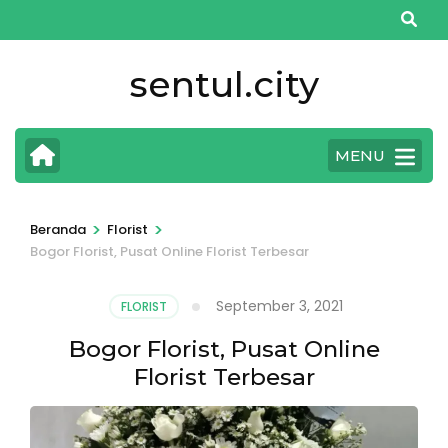
Lompat
ke
konten
sentul.city
(Tekan
Enter)
MENU
>
>
Beranda
Florist
Bogor Florist, Pusat Online Florist Terbesar
September 3, 2021
FLORIST
Bogor Florist, Pusat Online
Florist Terbesar