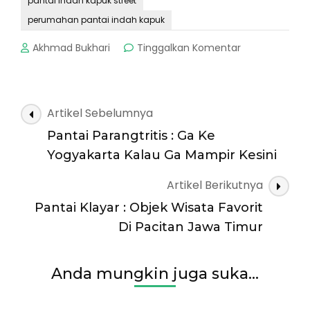
pantai indah kapuk street
perumahan pantai indah kapuk
pada
Akhmad Bukhari
Tinggalkan Komentar
Pantai
Indah
Kapuk
2
Navigasi
Artikel Sebelumnya
:
Artikel
Wisata
Pantai Parangtritis : Ga Ke
Eksotis
Yogyakarta Kalau Ga Mampir Kesini
Di
Ibukota
Artikel Berikutnya
Tercinta
Pantai Klayar : Objek Wisata Favorit
Di Pacitan Jawa Timur
Anda mungkin juga suka...