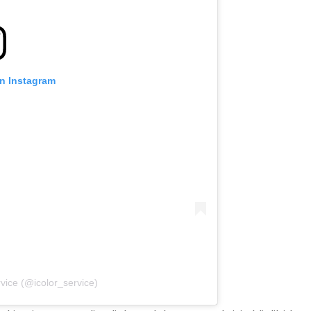
on Instagram
vice (@icolor_service)