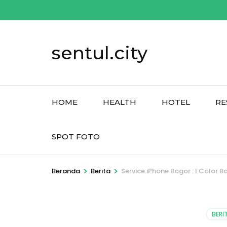
Lompat
ke
konten
sentul.city
(Tekan
Enter)
HOME
HEALTH
HOTEL
RE
SPOT FOTO
>
>
Beranda
Berita
Service iPhone Bogor : I Color
BERI